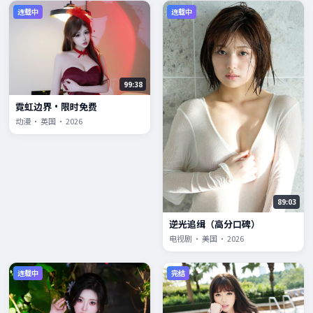
连载中
连载中
99:38
霓虹边界·限时免费
动漫 · 英国 · 2026
89:03
逆光追缉（高分口碑）
电视剧 · 美国 · 2026
连载中
完结