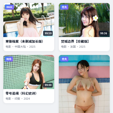
IMAX
抢先
99:59
99:36
寒锋档案（未删减加长版）
焚城边界【珍藏版】
电影 · 中国大陆 · 2025
电影 · 法国 · 2025
院线
抢先
99:00
零号追缉（科幻史诗）
电影 · 印度 · 2024