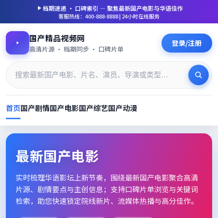
档期速递 · 口碑索引 — 聚焦
最新国产电影
与华语佳作
客服热线：400-888-8888 | 24小时在线服务
国产精品视频网
登录/注册
高清片源 · 档期同步 · 口碑片单
首页
国产剧情
国产电影
国产综艺
国产动漫
最新国产电影_高清片单档期速
最新国产电影
实时梳理华语影坛上新节奏，围绕
最新国产电影
聚合高清
片源、剧情要点与主创信息；支持口碑片单浏览与关键词
检索，助您快速锁定院线新片、流媒体热播与高分佳作。