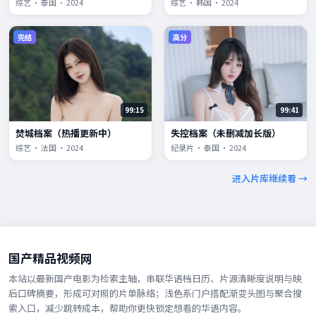
综艺 · 泰国 · 2024
综艺 · 韩国 · 2024
完结
高分
99:15
99:41
焚城档案（热播更新中）
失控档案（未删减加长版）
综艺 · 法国 · 2024
纪录片 · 泰国 · 2024
进入片库继续看 →
国产精品视频网
本站以最新国产电影为检索主轴，串联华语档日历、片源清晰度说明与映
后口碑摘要，形成可对照的片单脉络；浅色系门户搭配渐变头图与聚合搜
索入口，减少跳转成本，帮助你更快锁定想看的华语内容。