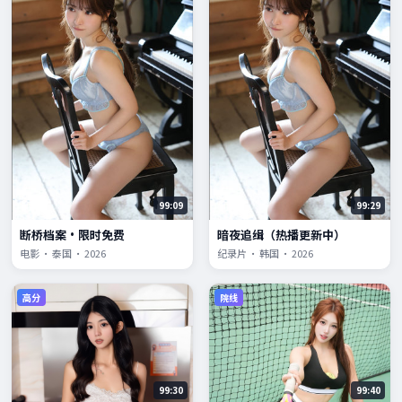
99:09
99:29
断桥档案·限时免费
暗夜追缉（热播更新中）
电影 · 泰国 · 2026
纪录片 · 韩国 · 2026
高分
院线
99:30
99:40