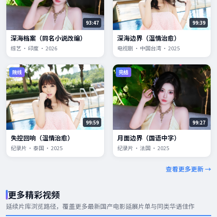
93:47
99:39
深海档案（同名小说改编）
深海边界（温情治愈）
综艺 · 印度 · 2026
电视剧 · 中国台湾 · 2025
院线
完结
99:59
99:27
失控回响（温情治愈）
月面边界（国语中字）
纪录片 · 泰国 · 2025
纪录片 · 法国 · 2025
查看更多更新 →
更多精彩视频
延续片库浏览路径，覆盖更多
最新国产电影
延展片单与同类华语佳作