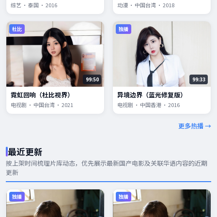
综艺 · 泰国 · 2016
动漫 · 中国台湾 · 2018
杜比
独播
99:50
99:33
霓虹回响（杜比视界）
异境边界（蓝光修复版）
电视剧 · 中国台湾 · 2021
电视剧 · 中国香港 · 2016
更多热播 →
最近更新
按上架时间梳理片库动态，优先展示
最新国产电影
及关联华语内容的近期
更新
独播
独播