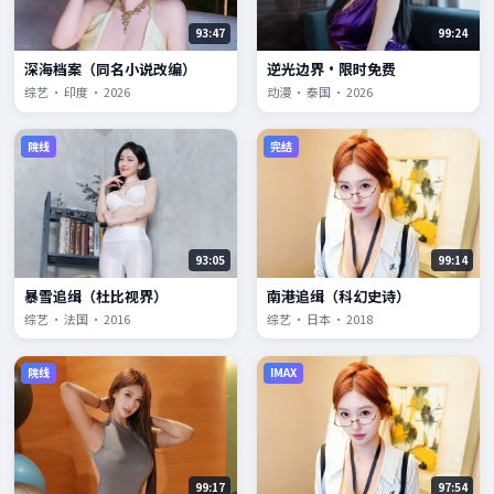
93:47
99:24
深海档案（同名小说改编）
逆光边界·限时免费
综艺 · 印度 · 2026
动漫 · 泰国 · 2026
院线
完结
93:05
99:14
暴雪追缉（杜比视界）
南港追缉（科幻史诗）
综艺 · 法国 · 2016
综艺 · 日本 · 2018
院线
IMAX
99:17
97:54